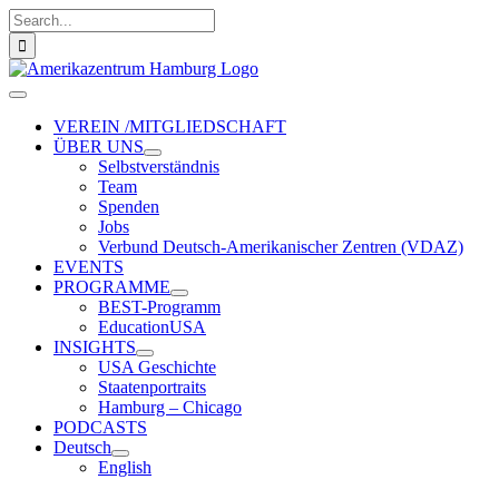
Zum
Suche
Inhalt
nach:
springen
Toggle
Navigation
VEREIN /MITGLIEDSCHAFT
ÜBER UNS
Selbstverständnis
Team
Spenden
Jobs
Verbund Deutsch-Amerikanischer Zentren (VDAZ)
EVENTS
PROGRAMME
BEST-Programm
EducationUSA
INSIGHTS
USA Geschichte
Staatenportraits
Hamburg – Chicago
PODCASTS
Deutsch
English