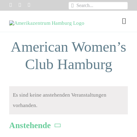
Zum
Suche
Inhalt
nach:
Togg
springen
Navi
VEREIN /MITGLIE
American Women’s
ÜBER UNS
Club Hamburg
EVENTS
PROGRAMME
Es sind keine anstehenden Veranstaltungen
vorhanden.
INSIGHTS
Anstehende
PODCASTS
Datum