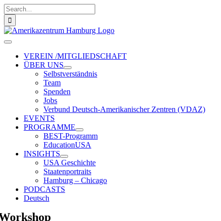
Zum
Suche
Inhalt
nach:
springen
Toggle
Navigation
VEREIN /MITGLIEDSCHAFT
ÜBER UNS
Selbstverständnis
Team
Spenden
Jobs
Verbund Deutsch-Amerikanischer Zentren (VDAZ)
EVENTS
PROGRAMME
BEST-Programm
EducationUSA
INSIGHTS
USA Geschichte
Staatenportraits
Hamburg – Chicago
PODCASTS
Deutsch
Workshop