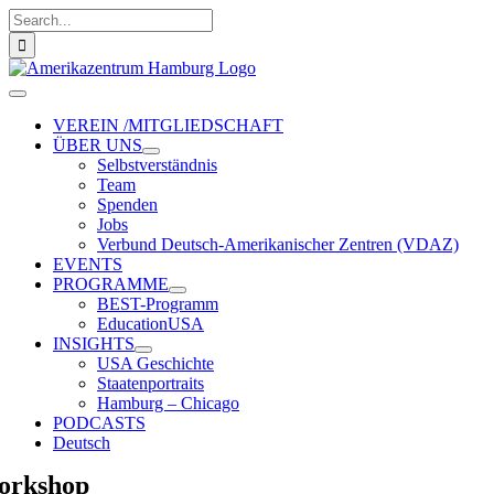
Zum
Suche
Inhalt
nach:
springen
Toggle
Navigation
VEREIN /MITGLIEDSCHAFT
ÜBER UNS
Selbstverständnis
Team
Spenden
Jobs
Verbund Deutsch-Amerikanischer Zentren (VDAZ)
EVENTS
PROGRAMME
BEST-Programm
EducationUSA
INSIGHTS
USA Geschichte
Staatenportraits
Hamburg – Chicago
PODCASTS
Deutsch
orkshop