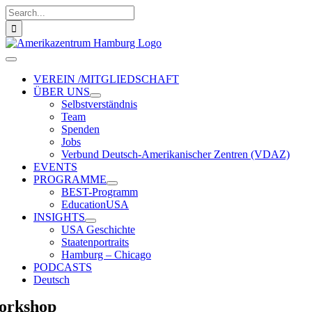
Zum
Suche
Inhalt
nach:
springen
Toggle
Navigation
VEREIN /MITGLIEDSCHAFT
ÜBER UNS
Selbstverständnis
Team
Spenden
Jobs
Verbund Deutsch-Amerikanischer Zentren (VDAZ)
EVENTS
PROGRAMME
BEST-Programm
EducationUSA
INSIGHTS
USA Geschichte
Staatenportraits
Hamburg – Chicago
PODCASTS
Deutsch
orkshop