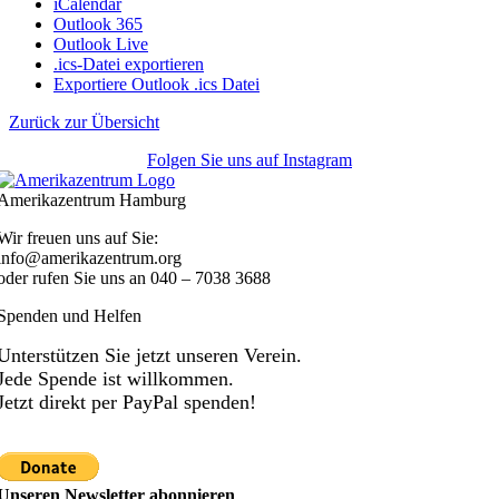
iCalendar
Outlook 365
Outlook Live
.ics-Datei exportieren
Exportiere Outlook .ics Datei
Zurück zur Übersicht
Folgen Sie uns auf Instagram
Amerikazentrum Hamburg
Wir freuen uns auf Sie:
info@amerikazentrum.org
oder rufen Sie uns an
040 – 7038 3688
Spenden und Helfen
Unterstützen Sie jetzt unseren Verein.
Jede Spende ist willkommen.
Jetzt direkt per PayPal spenden!
Unseren Newsletter abonnieren