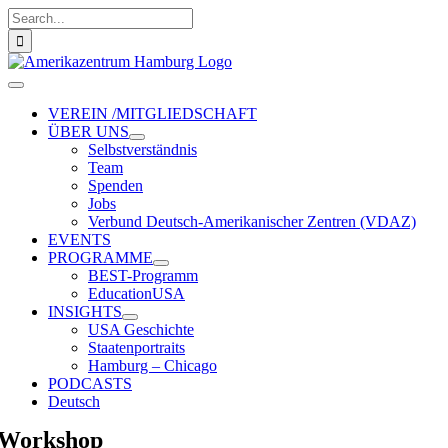
Zum
Suche
Inhalt
nach:
springen
Toggle
Navigation
VEREIN /MITGLIEDSCHAFT
ÜBER UNS
Selbstverständnis
Team
Spenden
Jobs
Verbund Deutsch-Amerikanischer Zentren (VDAZ)
EVENTS
PROGRAMME
BEST-Programm
EducationUSA
INSIGHTS
USA Geschichte
Staatenportraits
Hamburg – Chicago
PODCASTS
Deutsch
Workshop