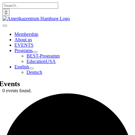
Skip
Search
to
for:
content
Toggle
Navigation
Membership
About us
EVENTS
Programs
BEST-Programm
EducationUSA
English
Deutsch
Events
0 events found.