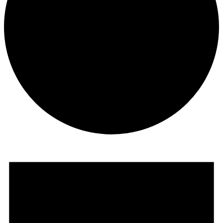
Events
for
11.
May
2026