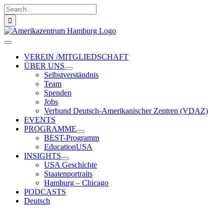
Zum
Suche
Inhalt
nach:
springen
Toggle
Navigation
VEREIN /MITGLIEDSCHAFT
ÜBER UNS
Selbstverständnis
Team
Spenden
Jobs
Verbund Deutsch-Amerikanischer Zentren (VDAZ)
EVENTS
PROGRAMME
BEST-Programm
EducationUSA
INSIGHTS
USA Geschichte
Staatenportraits
Hamburg – Chicago
PODCASTS
Deutsch