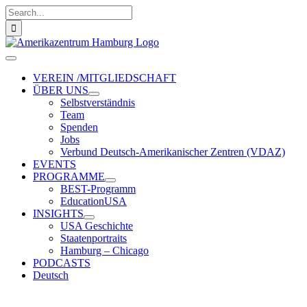
Zum
Suche
Inhalt
nach:
springen
Toggle
Navigation
VEREIN /MITGLIEDSCHAFT
ÜBER UNS
Selbstverständnis
Team
Spenden
Jobs
Verbund Deutsch-Amerikanischer Zentren (VDAZ)
EVENTS
PROGRAMME
BEST-Programm
EducationUSA
INSIGHTS
USA Geschichte
Staatenportraits
Hamburg – Chicago
PODCASTS
Deutsch