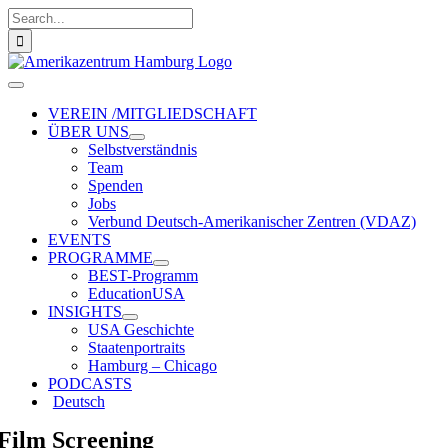
Zum
Suche
Inhalt
nach:
springen
Toggle
Navigation
VEREIN /MITGLIEDSCHAFT
ÜBER UNS
Selbstverständnis
Team
Spenden
Jobs
Verbund Deutsch-Amerikanischer Zentren (VDAZ)
EVENTS
PROGRAMME
BEST-Programm
EducationUSA
INSIGHTS
USA Geschichte
Staatenportraits
Hamburg – Chicago
PODCASTS
Deutsch
Film Screening