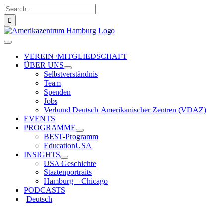
Zum
Suche
Inhalt
nach:
springen
Toggle
Navigation
VEREIN /MITGLIEDSCHAFT
ÜBER UNS
Selbstverständnis
Team
Spenden
Jobs
Verbund Deutsch-Amerikanischer Zentren (VDAZ)
EVENTS
PROGRAMME
BEST-Programm
EducationUSA
INSIGHTS
USA Geschichte
Staatenportraits
Hamburg – Chicago
PODCASTS
Deutsch