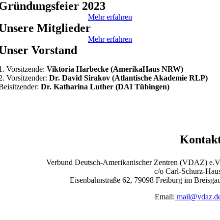
Gründungsfeier 2023
Mehr erfahren
Unsere Mitglieder
Mehr erfahren
Unser Vorstand
1. Vorsitzende:
Viktoria Harbecke (AmerikaHaus NRW)
2. Vorsitzender:
Dr. David Sirakov (Atlantische Akademie RLP)
Beisitzender:
Dr. Katharina Luther (DAI Tübingen)
Kontak
Verbund Deutsch-Amerikanischer Zentren (VDAZ) e.V
c/o Carl-Schurz-Hau
Eisenbahnstraße 62, 79098 Freiburg im Breisga
Email:
mail@vdaz.d