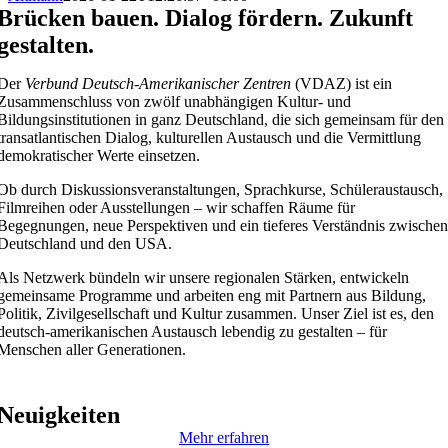
Brücken bauen. Dialog fördern. Zukunft
gestalten.
Der
Verbund Deutsch-Amerikanischer Zentren
(VDAZ) ist ein
Zusammenschluss von zwölf unabhängigen Kultur- und
Bildungsinstitutionen in ganz Deutschland, die sich gemeinsam für den
transatlantischen Dialog, kulturellen Austausch und die Vermittlung
demokratischer Werte einsetzen.
Ob durch Diskussionsveranstaltungen, Sprachkurse, Schüleraustausch,
Filmreihen oder Ausstellungen – wir schaffen Räume für
Begegnungen, neue Perspektiven und ein tieferes Verständnis zwische
Deutschland und den USA.
Als Netzwerk bündeln wir unsere regionalen Stärken, entwickeln
gemeinsame Programme und arbeiten eng mit Partnern aus Bildung,
Politik, Zivilgesellschaft und Kultur zusammen. Unser Ziel ist es, den
deutsch-amerikanischen Austausch lebendig zu gestalten – für
Menschen aller Generationen.
Neuigkeiten
Mehr erfahren