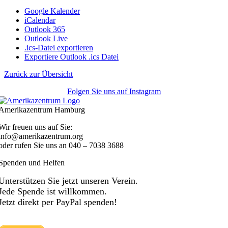
Google Kalender
iCalendar
Outlook 365
Outlook Live
.ics-Datei exportieren
Exportiere Outlook .ics Datei
Zurück zur Übersicht
Folgen Sie uns auf Instagram
Amerikazentrum Hamburg
Wir freuen uns auf Sie:
info@amerikazentrum.org
oder rufen Sie uns an
040 – 7038 3688
Spenden und Helfen
Unterstützen Sie jetzt unseren Verein.
Jede Spende ist willkommen.
Jetzt direkt per PayPal spenden!