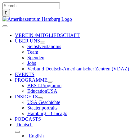
Zum
Suche
Inhalt
nach:
springen
Toggle
Navigation
VEREIN /MITGLIEDSCHAFT
ÜBER UNS
Selbstverständnis
Team
Spenden
Jobs
Verbund Deutsch-Amerikanischer Zentren (VDAZ)
EVENTS
PROGRAMME
BEST-Programm
EducationUSA
INSIGHTS
USA Geschichte
Staatenportraits
Hamburg – Chicago
PODCASTS
Deutsch
English