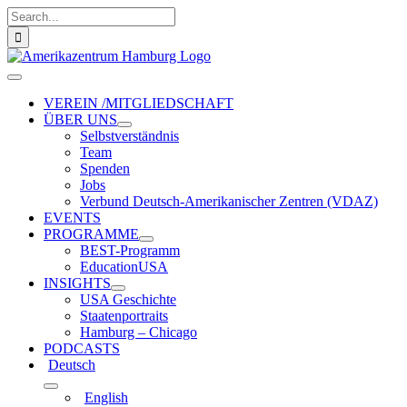
Zum
Suche
Inhalt
nach:
springen
Toggle
Navigation
VEREIN /MITGLIEDSCHAFT
ÜBER UNS
Selbstverständnis
Team
Spenden
Jobs
Verbund Deutsch-Amerikanischer Zentren (VDAZ)
EVENTS
PROGRAMME
BEST-Programm
EducationUSA
INSIGHTS
USA Geschichte
Staatenportraits
Hamburg – Chicago
PODCASTS
Deutsch
English