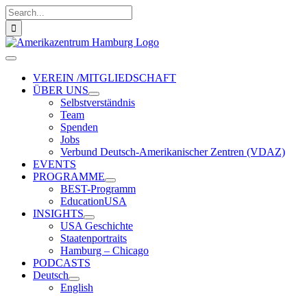
Zum
Suche
Inhalt
nach:
springen
Toggle
Navigation
VEREIN /MITGLIEDSCHAFT
ÜBER UNS
Selbstverständnis
Team
Spenden
Jobs
Verbund Deutsch-Amerikanischer Zentren (VDAZ)
EVENTS
PROGRAMME
BEST-Programm
EducationUSA
INSIGHTS
USA Geschichte
Staatenportraits
Hamburg – Chicago
PODCASTS
Deutsch
English