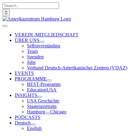
Zum
Suche
Inhalt
nach:
springen
Toggle
Navigation
VEREIN /MITGLIEDSCHAFT
ÜBER UNS
Selbstverständnis
Team
Spenden
Jobs
Verbund Deutsch-Amerikanischer Zentren (VDAZ)
EVENTS
PROGRAMME
BEST-Programm
EducationUSA
INSIGHTS
USA Geschichte
Staatenportraits
Hamburg – Chicago
PODCASTS
Deutsch
English