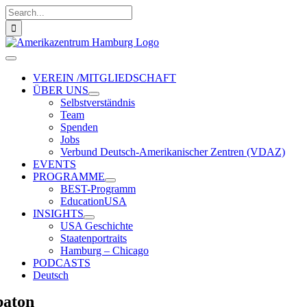
Zum
Suche
Inhalt
nach:
springen
Toggle
Navigation
VEREIN /MITGLIEDSCHAFT
ÜBER UNS
Selbstverständnis
Team
Spenden
Jobs
Verbund Deutsch-Amerikanischer Zentren (VDAZ)
EVENTS
PROGRAMME
BEST-Programm
EducationUSA
INSIGHTS
USA Geschichte
Staatenportraits
Hamburg – Chicago
PODCASTS
Deutsch
aton