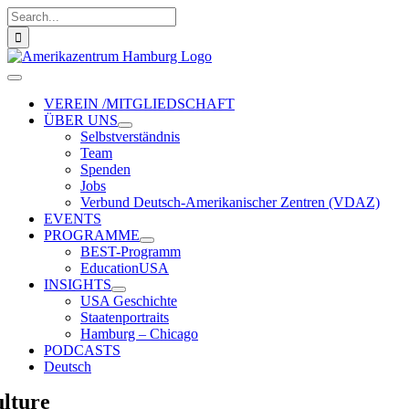
Zum
Suche
Inhalt
nach:
springen
Toggle
Navigation
VEREIN /MITGLIEDSCHAFT
ÜBER UNS
Selbstverständnis
Team
Spenden
Jobs
Verbund Deutsch-Amerikanischer Zentren (VDAZ)
EVENTS
PROGRAMME
BEST-Programm
EducationUSA
INSIGHTS
USA Geschichte
Staatenportraits
Hamburg – Chicago
PODCASTS
Deutsch
lture