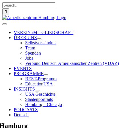
Zum
Suche
Inhalt
nach:
springen
Toggle
Navigation
VEREIN /MITGLIEDSCHAFT
ÜBER UNS
Selbstverständnis
Team
Spenden
Jobs
Verbund Deutsch-Amerikanischer Zentren (VDAZ)
EVENTS
PROGRAMME
BEST-Programm
EducationUSA
INSIGHTS
USA Geschichte
Staatenportraits
Hamburg – Chicago
PODCASTS
Deutsch
Hamburg