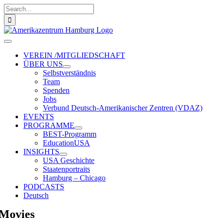
Zum
Suche
Inhalt
nach:
springen
Toggle
Navigation
VEREIN /MITGLIEDSCHAFT
ÜBER UNS
Selbstverständnis
Team
Spenden
Jobs
Verbund Deutsch-Amerikanischer Zentren (VDAZ)
EVENTS
PROGRAMME
BEST-Programm
EducationUSA
INSIGHTS
USA Geschichte
Staatenportraits
Hamburg – Chicago
PODCASTS
Deutsch
Movies