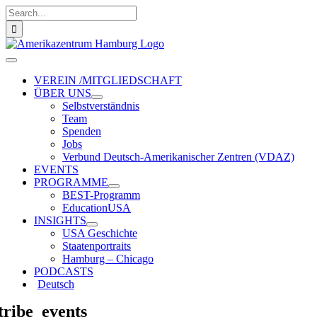
Zum
Suche
Inhalt
nach:
springen
Toggle
Navigation
VEREIN /MITGLIEDSCHAFT
ÜBER UNS
Selbstverständnis
Team
Spenden
Jobs
Verbund Deutsch-Amerikanischer Zentren (VDAZ)
EVENTS
PROGRAMME
BEST-Programm
EducationUSA
INSIGHTS
USA Geschichte
Staatenportraits
Hamburg – Chicago
PODCASTS
Deutsch
tribe_events