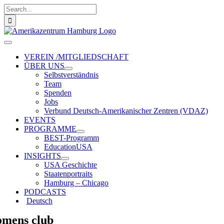
Zum
Suche
Inhalt
nach:
springen
Toggle
Navigation
VEREIN /MITGLIEDSCHAFT
ÜBER UNS
Selbstverständnis
Team
Spenden
Jobs
Verbund Deutsch-Amerikanischer Zentren (VDAZ)
EVENTS
PROGRAMME
BEST-Programm
EducationUSA
INSIGHTS
USA Geschichte
Staatenportraits
Hamburg – Chicago
PODCASTS
Deutsch
mens club