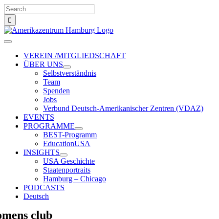
Zum
Suche
Inhalt
nach:
springen
Toggle
Navigation
VEREIN /MITGLIEDSCHAFT
ÜBER UNS
Selbstverständnis
Team
Spenden
Jobs
Verbund Deutsch-Amerikanischer Zentren (VDAZ)
EVENTS
PROGRAMME
BEST-Programm
EducationUSA
INSIGHTS
USA Geschichte
Staatenportraits
Hamburg – Chicago
PODCASTS
Deutsch
mens club