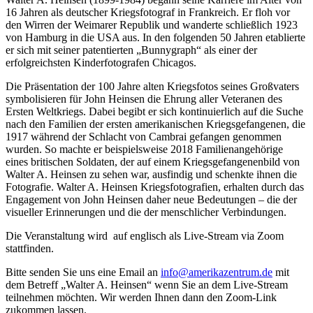
16 Jahren als deutscher Kriegsfotograf in Frankreich. Er floh vor
den Wirren der Weimarer Republik und wanderte schließlich 1923
von Hamburg in die USA aus. In den folgenden 50 Jahren etablierte
er sich mit seiner patentierten „Bunnygraph“ als einer der
erfolgreichsten Kinderfotografen Chicagos.
Die Präsentation der 100 Jahre alten Kriegsfotos seines Großvaters
symbolisieren für John Heinsen die Ehrung aller Veteranen des
Ersten Weltkriegs. Dabei begibt er sich kontinuierlich auf die Suche
nach den Familien der ersten amerikanischen Kriegsgefangenen, die
1917 während der Schlacht von Cambrai gefangen genommen
wurden. So machte er beispielsweise 2018 Familienangehörige
eines britischen Soldaten, der auf einem Kriegsgefangenenbild von
Walter A. Heinsen zu sehen war, ausfindig und schenkte ihnen die
Fotografie. Walter A. Heinsen Kriegsfotografien, erhalten durch das
Engagement von John Heinsen daher neue Bedeutungen – die der
visueller Erinnerungen und die der menschlicher Verbindungen.
Die Veranstaltung wird auf englisch als Live-Stream via Zoom
stattfinden.
Bitte senden Sie uns eine Email an
info@amerikazentrum.de
mit
dem Betreff „Walter A. Heinsen“ wenn Sie an dem Live-Stream
teilnehmen möchten. Wir werden Ihnen dann den Zoom-Link
zukommen lassen.