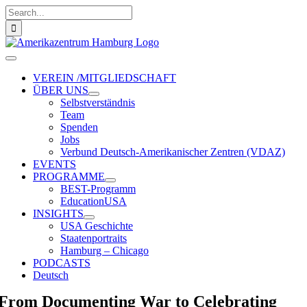
Zum
Suche
Inhalt
nach:
springen
Toggle
Navigation
VEREIN /MITGLIEDSCHAFT
ÜBER UNS
Selbstverständnis
Team
Spenden
Jobs
Verbund Deutsch-Amerikanischer Zentren (VDAZ)
EVENTS
PROGRAMME
BEST-Programm
EducationUSA
INSIGHTS
USA Geschichte
Staatenportraits
Hamburg – Chicago
PODCASTS
Deutsch
From Documenting War to Celebrating