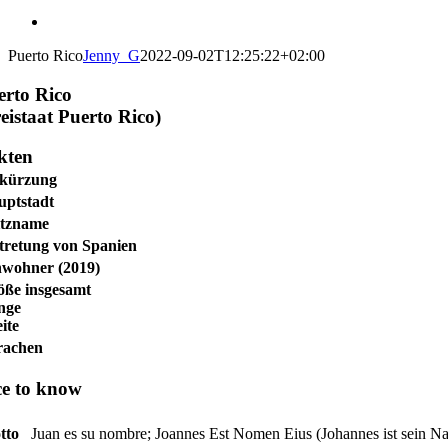
Puerto Rico
Jenny_G
2022-09-02T12:25:22+02:00
erto Rico
eistaat Puerto Rico)
kten
kürzung
uptstadt
itzname
tretung von Spanien
nwohner (2019)
öße insgesamt
nge
ite
rachen
ce to know
tto
Juan es su nombre; Joannes Est Nomen Eius (Johannes ist sein N