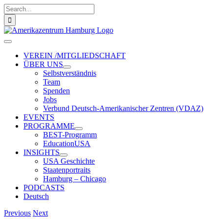
Zum
Suche
Inhalt
nach:
springen
Toggle
Navigation
VEREIN /MITGLIEDSCHAFT
ÜBER UNS
Selbstverständnis
Team
Spenden
Jobs
Verbund Deutsch-Amerikanischer Zentren (VDAZ)
EVENTS
PROGRAMME
BEST-Programm
EducationUSA
INSIGHTS
USA Geschichte
Staatenportraits
Hamburg – Chicago
PODCASTS
Deutsch
Previous
Next