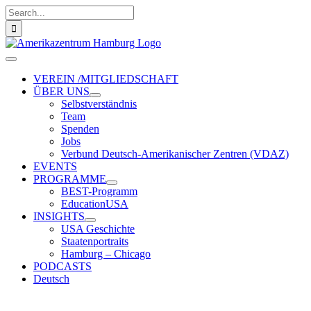
Zum
Suche
Inhalt
nach:
springen
Toggle
Navigation
VEREIN /MITGLIEDSCHAFT
ÜBER UNS
Selbstverständnis
Team
Spenden
Jobs
Verbund Deutsch-Amerikanischer Zentren (VDAZ)
EVENTS
PROGRAMME
BEST-Programm
EducationUSA
INSIGHTS
USA Geschichte
Staatenportraits
Hamburg – Chicago
PODCASTS
Deutsch