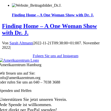
Finding Home – A One Woman Show with Dr. J.
Finding Home – A One Woman Show
with Dr. J.
Von
Sarah Altmann
|
2022-11-21T09:38:00+01:00
7. November
2022
|
Folgen Sie uns auf Instagram
Amerikazentrum Hamburg
Wir freuen uns auf Sie:
info@amerikazentrum.org
oder rufen Sie uns an
040 – 7038 3688
Spenden und Helfen
Unterstützen Sie jetzt unseren Verein.
Jede Spende ist willkommen.
Jetzt direkt per PayPal spenden!