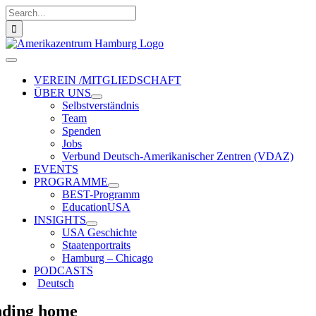
Zum
Suche
Inhalt
nach:
springen
Toggle
Navigation
VEREIN /MITGLIEDSCHAFT
ÜBER UNS
Selbstverständnis
Team
Spenden
Jobs
Verbund Deutsch-Amerikanischer Zentren (VDAZ)
EVENTS
PROGRAMME
BEST-Programm
EducationUSA
INSIGHTS
USA Geschichte
Staatenportraits
Hamburg – Chicago
PODCASTS
Deutsch
nding home