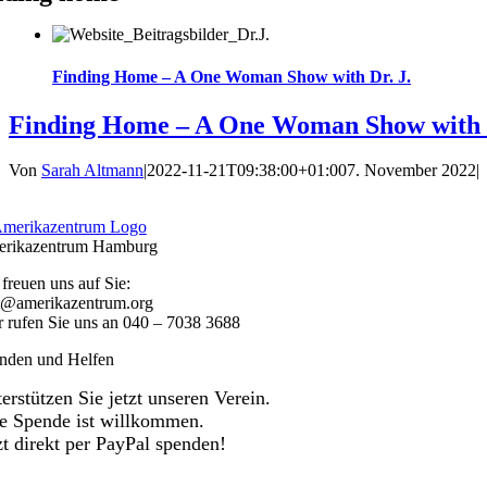
Finding Home – A One Woman Show with Dr. J.
Finding Home – A One Woman Show with D
Von
Sarah Altmann
|
2022-11-21T09:38:00+01:00
7. November 2022
|
rikazentrum Hamburg
 freuen uns auf Sie:
o@amerikazentrum.org
r rufen Sie uns an
040 – 7038 3688
nden und Helfen
erstützen Sie jetzt unseren Verein.
e Spende ist willkommen.
zt direkt per PayPal spenden!