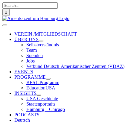
Zum
Suche
Inhalt
nach:
springen
Toggle
Navigation
VEREIN /MITGLIEDSCHAFT
ÜBER UNS
Selbstverständnis
Team
Spenden
Jobs
Verbund Deutsch-Amerikanischer Zentren (VDAZ)
EVENTS
PROGRAMME
BEST-Programm
EducationUSA
INSIGHTS
USA Geschichte
Staatenportraits
Hamburg – Chicago
PODCASTS
Deutsch