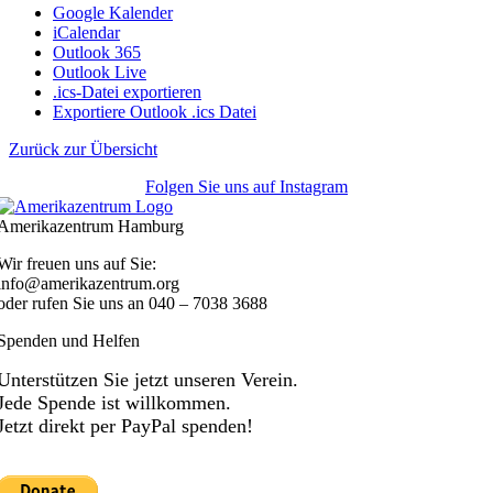
Google Kalender
iCalendar
Outlook 365
Outlook Live
.ics-Datei exportieren
Exportiere Outlook .ics Datei
Zurück zur Übersicht
Folgen Sie uns auf Instagram
Amerikazentrum Hamburg
Wir freuen uns auf Sie:
info@amerikazentrum.org
oder rufen Sie uns an
040 – 7038 3688
Spenden und Helfen
Unterstützen Sie jetzt unseren Verein.
Jede Spende ist willkommen.
Jetzt direkt per PayPal spenden!