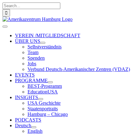
Zum
Suche
Inhalt
nach:
springen
Toggle
Navigation
VEREIN /MITGLIEDSCHAFT
ÜBER UNS
Selbstverständnis
Team
Spenden
Jobs
Verbund Deutsch-Amerikanischer Zentren (VDAZ)
EVENTS
PROGRAMME
BEST-Programm
EducationUSA
INSIGHTS
USA Geschichte
Staatenportraits
Hamburg – Chicago
PODCASTS
Deutsch
English