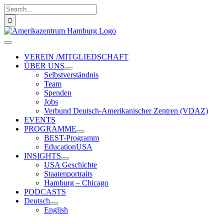
Zum
Suche
Inhalt
nach:
springen
Toggle
Navigation
VEREIN /MITGLIEDSCHAFT
ÜBER UNS
Selbstverständnis
Team
Spenden
Jobs
Verbund Deutsch-Amerikanischer Zentren (VDAZ)
EVENTS
PROGRAMME
BEST-Programm
EducationUSA
INSIGHTS
USA Geschichte
Staatenportraits
Hamburg – Chicago
PODCASTS
Deutsch
English