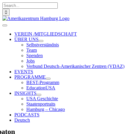
Zum
Suche
Inhalt
nach:
springen
Toggle
Navigation
VEREIN /MITGLIEDSCHAFT
ÜBER UNS
Selbstverständnis
Team
Spenden
Jobs
Verbund Deutsch-Amerikanischer Zentren (VDAZ)
EVENTS
PROGRAMME
BEST-Programm
EducationUSA
INSIGHTS
USA Geschichte
Staatenportraits
Hamburg – Chicago
PODCASTS
Deutsch
aton