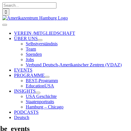
Zum
Suche
Inhalt
nach:
springen
Toggle
Navigation
VEREIN /MITGLIEDSCHAFT
ÜBER UNS
Selbstverständnis
Team
Spenden
Jobs
Verbund Deutsch-Amerikanischer Zentren (VDAZ)
EVENTS
PROGRAMME
BEST-Programm
EducationUSA
INSIGHTS
USA Geschichte
Staatenportraits
Hamburg – Chicago
PODCASTS
Deutsch
ibe_events