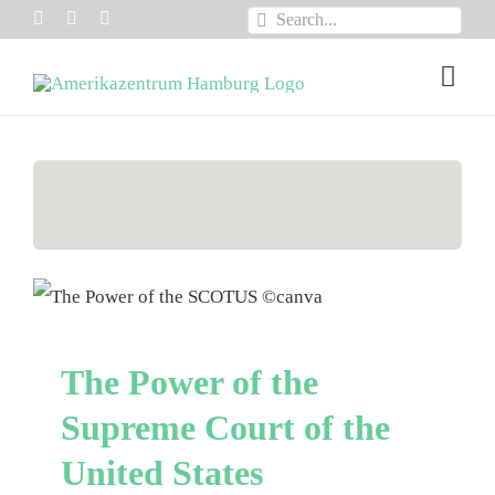
Zum
Suche
Inhalt
nach:
Togg
springen
Navi
VEREIN /MITGLIE
ÜBER UNS
EVENTS
The Power of the Supreme
Court of the United States
PROGRAMME
The Power of the
INSIGHTS
Supreme Court of the
PODCASTS
United States