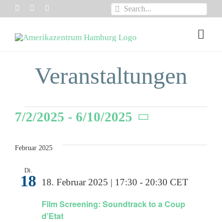
Zum
Suche
Inhalt
nach:
Togg
springen
Navi
VEREIN /MITGLIE
Veranstaltungen
ÜBER UNS
Veranstaltungen
7/2/2025
 - 
6/10/2025
EVENTS
Datum
wählen.
PROGRAMME
Februar 2025
Di.
INSIGHTS
18
18. Februar 2025 | 17:30
-
20:30
CET
PODCASTS
Film Screening: Soundtrack to a Coup
d’Etat